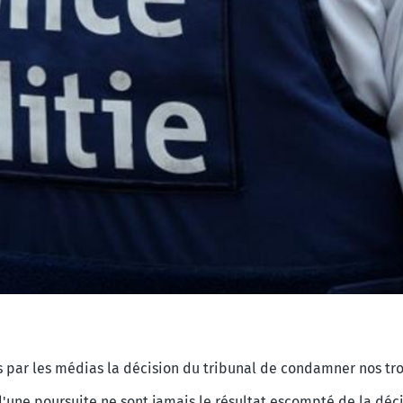
 par les médias la décision du tribunal
de condamner nos troi
'une poursuite ne sont jamais le
résultat escompté de la déci