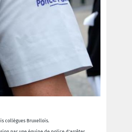
s collègues Bruxellois.
sion par une équipe de police d'arrêter