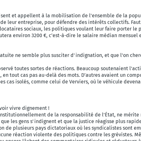
lisent et appellent à la mobilisation de l'ensemble de la popu
 leur entreprise, pour défendre des intérêts collectifs. Fau
ocataires sociaux, les politiques voulant leur faire porter le 
utera environ 3200 €, c’est-à-dire le salaire médian mensuel e
 gratuite ne semble plus susciter d'indignation, et que l'on c
i observé toutes sortes de réactions. Beaucoup soutenaient l'act
té, en tout cas pas au-delà des mots. D’autres avaient un co
ues cas isolés, comme celui de Verviers, où le véhicule devena
voir vivre dignement !
nstitutionnellement de la responsabilité de l'État, ne mérite
 que les gens s'indignent et que la justice réagisse plus rapi
 de plusieurs pays dictatoriaux où les syndicalistes sont emp
ucune réaction violente des politiques contre les grévistes. 