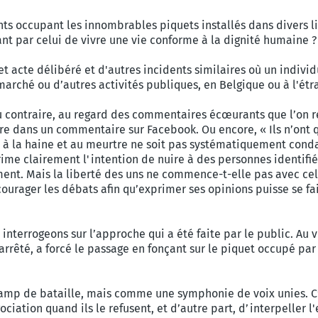
ts occupant les innombrables piquets installés dans divers lie
nt par celui de vivre une vie conforme à la dignité humaine ?
t acte délibéré et d'autres incidents similaires où un individ
arché ou d’autres activités publiques, en Belgique ou à l'ét
 au contraire, au regard des commentaires écœurants que l’on re
ire dans un commentaire sur Facebook. Ou encore, « Ils n’ont qu
e, à la haine et au meurtre ne soit pas systématiquement cond
ime clairement l'intention de nuire à des personnes identifi
ment. Mais la liberté des uns ne commence-t-elle pas avec cel
urager les débats afin qu’exprimer ses opinions puisse se fair
nterrogeons sur l’approche qui a été faite par le public. Au v
 arrêté, a forcé le passage en fonçant sur le piquet occupé par
mp de bataille, mais comme une symphonie de voix unies. C’e
ciation quand ils le refusent, et d’autre part, d’interpeller l