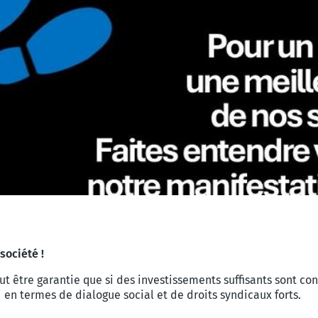
société !
eut être garantie que si des investissements suffisants sont 
i en termes de dialogue social et de droits syndicaux forts.