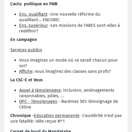
L'actu politique en FWB
Ens. qualifiant
-Une nouvelle réforme du
qualifiant... ENCORE!
Ens. supérieur
-
Les missions de l'ARES sont-elles à
redéfinir?
En campagne
Services publics
Vous imaginez un mode où ce serait chacun pour
soi?
Affiche
: vous imaginez des classes sans profs?
La CSC-E et Vous
Appel à témoignages
: inclusion, aménagements
raisonnables, pôles, ...
DPC - Témoignages
- Barèmes 501: témoignage de
Céline
Chronique -
Education permanente
-L'austérité n'est pas
une fatalité: idée reçue N°1
Carnet de bord du Mandataire