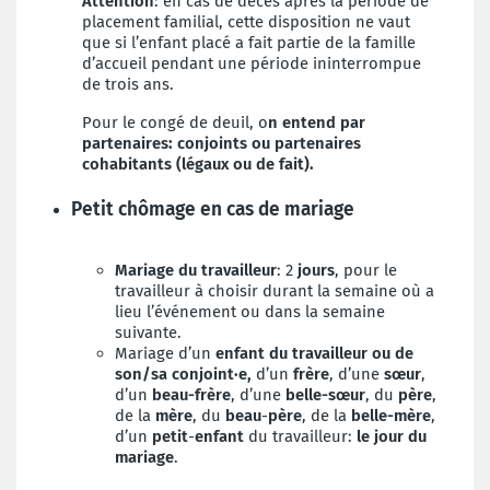
Attention
: en cas de décès après la période de
placement familial, cette disposition ne vaut
que si l’enfant placé a fait partie de la famille
d’accueil pendant une période ininterrompue
de trois ans.
Pour le congé de deuil, o
n entend par
partenaires: conjoints ou partenaires
cohabitants (légaux ou de fait).
Petit chômage en cas de mariage
Mariage du travailleur
: 2
jours
, pour le
travailleur à choisir durant la semaine où a
lieu l’événement ou dans la semaine
suivante.
Mariage d’un
enfant
du travailleur
ou de
son/sa conjoint·e,
d’un
frère
, d’une
sœur
,
d’un
beau-frère
, d’une
belle-sœur
, du
père
,
de la
mère
, du
beau
-
père
, de la
belle
-mère
,
d’un
petit
-
enfant
du travailleur:
le jour du
mariage
.