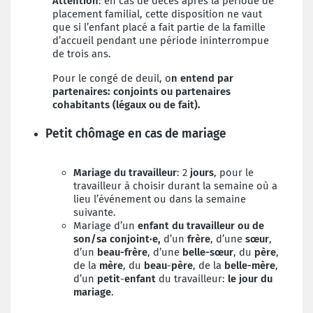
Attention
: en cas de décès après la période de
placement familial, cette disposition ne vaut
que si l’enfant placé a fait partie de la famille
d’accueil pendant une période ininterrompue
de trois ans.
Pour le congé de deuil, o
n entend par
partenaires: conjoints ou partenaires
cohabitants (légaux ou de fait).
Petit chômage en cas de mariage
Mariage du travailleur
: 2
jours
, pour le
travailleur à choisir durant la semaine où a
lieu l’événement ou dans la semaine
suivante.
Mariage d’un
enfant
du travailleur
ou de
son/sa conjoint·e,
d’un
frère
, d’une
sœur
,
d’un
beau-frère
, d’une
belle-sœur
, du
père
,
de la
mère
, du
beau
-
père
, de la
belle
-mère
,
d’un
petit
-
enfant
du travailleur:
le jour du
mariage
.