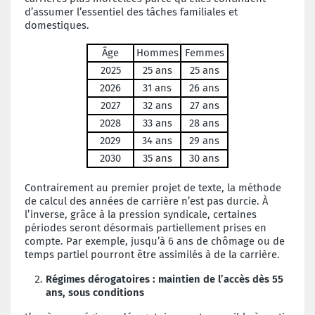
d’assumer l’essentiel des tâches familiales et
domestiques.
Âge
Hommes
Femmes
2025
25 ans
25 ans
2026
31 ans
26 ans
2027
32 ans
27 ans
2028
33 ans
28 ans
2029
34 ans
29 ans
2030
35 ans
30 ans
Contrairement a
u premier projet de texte
, la méthode
de calcul des années de carrière n’
est pas
durcie. À
l’inverse, grâce à la pression syndicale, certaines
périodes seront désormais partiellement prises en
compte. Par exemple, jusqu’à 6 ans de chômage ou de
temps partiel pourront être assimilés à
de la
carrière.
Régimes dérogatoires : maintien de l’accès
dès
55
ans
, sous conditions