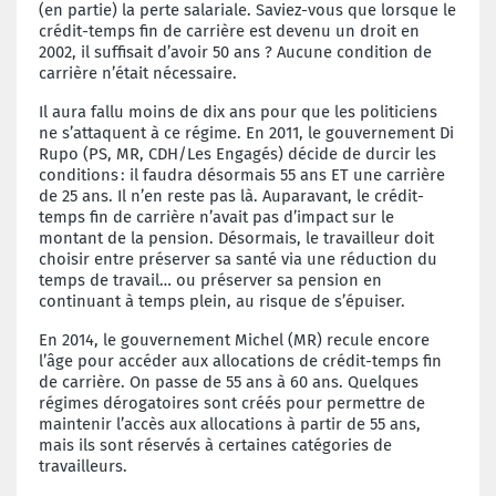
(en partie) la perte salariale. Saviez-vous que lorsque le
crédit-temps fin de carrière est devenu un droit en
2002, il suffisait d’avoir
50 ans
? Aucune condition de
carrière n’était nécessaire.
Il aura fallu moins de dix ans pour que les politiciens
ne s’attaquent à ce régime. En 2011, le
g
ouvernement Di
Rupo (PS, MR, CDH/Les Engagés) décide de durcir les
conditions : il faudra désormais
55 ans
ET
une carrière
de 25 ans
. Il n’en reste pas là. Auparavant, le crédit-
temps fin de carrière n’avait
pas d’
impact sur le
montant de la pension. Désormais, le travailleur doit
choisir entre préserver sa santé via une réduction du
temps de travail… ou préserver sa pension en
continuant à temps plein, au risque de s’épuiser.
En 2014, le
g
ouvernement Michel (MR)
recule encore
l’âge pour accéder aux allocations de crédit-temps fin
de carrière. On passe de 55 ans à
60 ans
. Quelques
régimes dérogatoires sont créés pour permettre de
maintenir l’accès aux allocations à partir de 55 ans,
mais ils sont réservés à certaines catégories de
travailleurs.