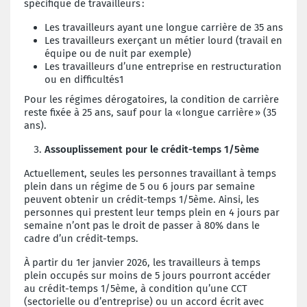
spécifique de travailleurs :
Les travailleurs
ayant une longue carrière de 35 ans
Les
travailleurs exerçant un métier lourd (travail en
équipe ou de nuit par exemple)
Les travailleurs d’une entreprise en restructuration
ou en difficultés
1
Pour les régimes dérogatoires, la condition de carrière
reste
fixée
à 25 ans, sauf pour la « longue carrière » (35
ans).
Assouplissement pour le crédit-temps 1/5
ème
Actuellement, seules les personnes travaillant à temps
plein dans un régime de 5 ou 6 jours
par
semaine
peuvent
obtenir
un crédit-temps 1/5
ème
.
Ainsi, les
personnes qui prestent leur temps
plein en 4 jours par
semaine n’ont pas
le
droit de passer à 80% dans le
cadre d’un crédit-temps.
À partir du 1
er
janvier 2026, les travailleurs à temps
plein occupés sur moins de 5 jours pourront accéder
au crédit-temps 1/5
ème
, à condition qu’une CCT
(sectorielle ou d’entreprise) ou un accord écrit avec