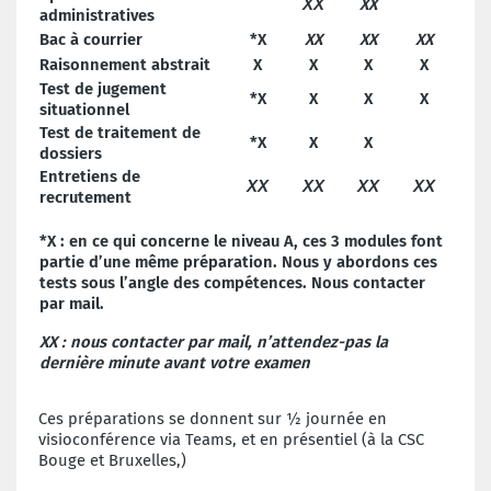
XX
XX
administratives
Bac à courrier
*X
XX
XX
XX
Raisonnement abstrait
X
X
X
X
Test de jugement
*X
X
X
X
situationnel
Test de traitement de
*X
X
X
dossiers
Entretiens de
XX
XX
XX
XX
recrutement
*X : en ce qui concerne le niveau A, ces 3 modules font
partie d’une même préparation.
Nous y abordons ces
tests sous l’angle des compétences. Nous contacter
par mail.
XX : nous contacter par mail, n’attendez-pas la
dernière minute avant votre examen
Ces préparations se donnent sur ½ journée en
visioconférence via Teams, et en présentiel (à la CSC
Bouge et Bruxelles,)