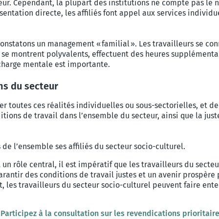
eur. Cependant, la plupart des institutions ne compte pas le n
entation directe, les affiliés font appel aux services individu
 constatons un management « familial ». Les travailleurs se con
Ils se montrent polyvalents, effectuent des heures supplément
 charge mentale est importante.
ns du secteur
ser toutes ces réalités individuelles ou sous-sectorielles, e
itions de travail dans l’ensemble du secteur, ainsi que la jus
de l’ensemble ses affiliés du secteur socio-culturel.
un rôle central, il est impératif que les travailleurs du secte
garantir des conditions de travail justes et un avenir prospère
t, les travailleurs du secteur socio-culturel peuvent faire ent
?
Participez à la consultation sur les revendications prioritair