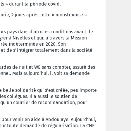
els »
durant la période covid.
urie, 2 jours après
cette « monstrueuse »
eurs pays
dans d’atroces conditions avant de
grer à Nivelles et qui, à
travers la Mission
rée indéterminée en 2020. Son
e et de s’intégrer totalement
dans la société
ardes de nuit et WE
sans compter, assuré des
nnel. Mais aujourd’hui, il voit sa
demande
e belle solidarité qui
s’est créée, peu importe
des collègues. Il a aussi le soutien de
 qu’un courrier de recommandation,
pour
l pour venir en aide
à Abdoulaye. Aujourd’hui,
our toute demande de régularisation.
La CNE