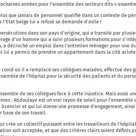
rochaines années pour
l’ensemble des secteurs dits « essenti
plus que jamais de personnel qualifié
dans un contexte de pén
r l’Etat belge
lui a refusé sa demande d’asile !
 persécutions dans son pays d’origine,
qui a transité par plusi
ourage
d’un homme qui a suivi plusieurs formations
pour s’inté
n, a décroché un
emploi dans l’entretien ménager pour une
du
l lui
a permis de prendre un appartement dans
la cité aclot
e
covid où il a remplacé ses collègues
malades, effectué des g
’ensemble de
l’hôpital pour la sécurité des patients et
du perso
ensemble de ses collègues face à cette
injustice. Mais aussi un
animes : Abdoulaye
est un vrai rayon de soleil pour l’ensemble
e licencier et qui lui donne une promesse
d’engagement, ainsi
r base de son travail.
qui crée un collectif puissant entre les
travailleurs de l’hôpita
ation soit acceptée,
et que des critères clairs soient définis
p