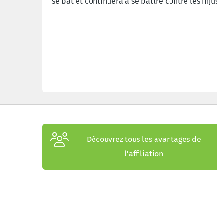
se bat et continuera à se battre
contre les injus
Découvrez tous les avantages de
l’affiliation