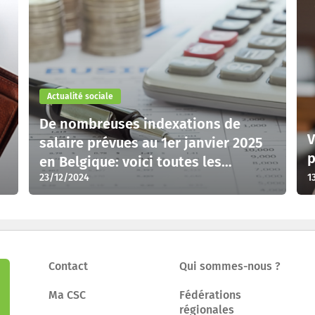
Actualité sociale
De nombreuses indexations de
V
salaire prévues au 1er janvier 2025
p
en Belgique: voici toutes les
23/12/2024
1
informations
Contact
Qui sommes-nous ?
Ma CSC
Fédérations
régionales