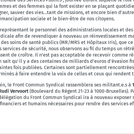
ommes et des femmes qui la font exister en se plaçant quotid
gner, sauver des vies…tant de missions, et encore bien d’autr
mancipation sociale et le bien-être de nos citoyens.
représentant le personnel des administrations locales et des 
yndicale afin de revendiquer à nouveau un réinvestissement ma
 des soins de santé publics (MR/MRS et Hôpitaux Iris), que ce 
s services de sécurité, nous observons au fil du temps un ré
ssent de croître. Il n'est pas acceptable de recevoir comme r
n sait qu'il y a des centaines de milliards d'euros d'évasion 
intes fois publiées. Certaines sont partiellement rencontrées 
inés à faire entendre la voix de celles et ceux qui rendent tou
uin, le Front Commun Syndical rassemblera ses militant.e.s à
Rudi Vervoort
(Boulevard du Régent 21-23 à 1000-Bruxelles). P
délégation du Front Commun Syndical ira à nouveau exposer s
financiers et humains nécessaires pour rendre des services ef