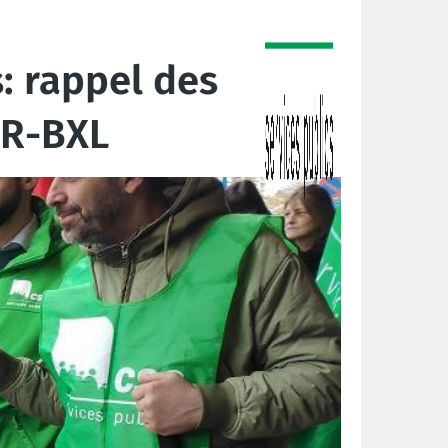
: rappel des
LR-BXL