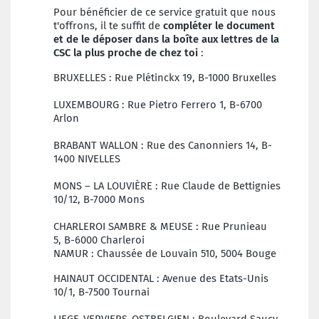
Pour bénéficier de ce service gratuit que nous
t'offrons, il te suffit de
compléter le document
et de le déposer dans la boîte aux lettres de la
CSC la plus proche de chez toi
:
BRUXELLES :
Rue Plétinckx 19,
B-1000 Bruxelles
LUXEMBOURG :
Rue Pietro Ferrero 1,
B-6700
Arlon
BRABANT WALLON
:
Rue des Canonniers 14,
B-
1400 NIVELLES
MONS – LA LOUVIÈRE :
Rue Claude de Bettignies
10/12,
B-7000 Mons
CHARLEROI SAMBRE & MEUSE :
Rue Prunieau
5,
B-6000 Charleroi
NAMUR
:
Chaussée de Louvain 510,
5004 Bouge
HAINAUT OCCIDENTAL :
Avenue des Etats-Unis
10/1,
B-7500 Tournai