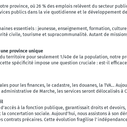
tre province, où 26 % des emplois relèvent du secteur public
services publics dans la vie quotidienne et le développement de
aines essentiels : jeunesse, enseignement, formation, culture,
rité civile, tourisme et supracommunalité. Autant de missions 
r une province unique
u territoire pour seulement 1/40e de la population, notre pro
e spécificité impose une question cruciale : est-il efficace 
ales pour les finances, le cadastre, les douanes, la TVA… Aujou
administrative de Marche, les services seront délocalisés à C
il
é d’accès à la fonction publique, garantissait droits et devoirs,
la concertation sociale. Aujourd’hui, nous assistons à son dé
s contrats précaires. Cette évolution fragilise l’indépendance