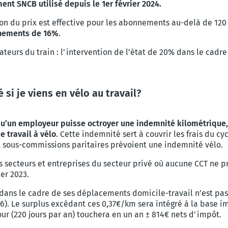
ent SNCB utilisé depuis le 1er février 2024.
ion du prix est effective pour les abonnements au-delà de 120
nements de 16%
.
teurs du train : l’intervention de l’état de 20% dans le cadre
 si je viens en vélo au travail?
 qu’un employeur puisse octroyer une indemnité kilométrique, 
e travail à vélo
. Cette indemnité sert à couvrir les frais du c
t sous-commissions paritaires prévoient une indemnité vélo.
les secteurs et entreprises du secteur privé où aucune CCT ne
er 2023.
dans le cadre de ses déplacements domicile-travail n’est pa
6). Le surplus excédant ces 0,37€/km sera intégré à la base im
tour (220 jours par an) touchera en un an ± 814€ nets d’impôt.