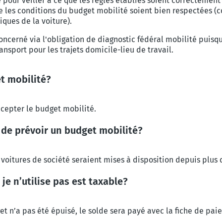
pour veiller à ce que les règles établies soient correctemen
que les conditions du budget mobilité
soient bien respectées (c
stiques de
la voiture).
oncerné via l'obligation de diagnostic fédéral mobilité puis
nsport pour les trajets domicile-lieu de travail.
et mobilité?
ccepter le budget mobilité.
 de prévoir un budget mobilité?
 voitures de société seraient mises à disposition depuis plus 
je n’utilise pas est taxable?
get n’a pas été épuisé, le solde sera payé avec la fiche de pai