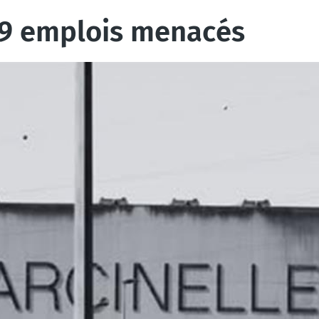
179 emplois menacés