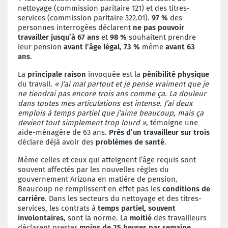
nettoyage (commission paritaire 121) et des titres-
services (commission paritaire 322.01).
97 %
des
personnes interrogées déclarent
ne pas pouvoir
travailler jusqu’à 67 ans
et
98 %
souhaitent prendre
leur pension
avant l’âge légal
,
73 %
même
avant 63
ans
.
La
principale raison
invoquée est la
pénibilité physique
du travail.
« J’ai mal partout et je pense vraiment que je
ne tiendrai pas encore trois ans comme ça. La douleur
dans toutes mes articulations est intense. J’ai deux
emplois à temps partiel que j’aime beaucoup, mais ça
devient tout simplement trop lourd »
, témoigne une
aide-ménagère de 63 ans.
Près d’un travailleur sur trois
déclare déjà avoir des
problèmes de santé
.
Même celles et ceux qui atteignent l’âge requis sont
souvent affectés par les nouvelles règles du
gouvernement Arizona en matière de pension.
Beaucoup ne remplissent en effet pas les
conditions de
carrière
. Dans les secteurs du nettoyage et des titres-
services, les contrats à
temps partiel, souvent
involontaires
, sont la norme. La
moitié
des travailleurs
déclarent prester
moins de 25 heures par semaine
.