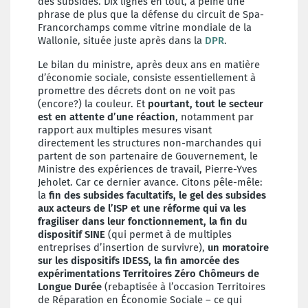
des subsides. Dix lignes en tout, à peine une
phrase de plus que la défense du circuit de Spa-
Francorchamps comme vitrine mondiale de la
Wallonie, située juste après dans la
DPR
.
Le bilan du ministre, après deux ans en matière
d’économie sociale, consiste essentiellement à
promettre des décrets dont on ne voit pas
(encore?) la couleur. Et
pourtant, tout le secteur
est en attente d’une réaction
, notamment par
rapport aux multiples mesures visant
directement les structures non-marchandes qui
partent de son partenaire de Gouvernement, le
Ministre des expériences de travail, Pierre-Yves
Jeholet. Car ce dernier avance. Citons pêle-mêle:
la
fin des subsides facultatifs, le gel des subsides
aux acteurs de l’ISP et une réforme qui va les
fragiliser dans leur fonctionnement, la fin du
dispositif SINE
(qui permet à de multiples
entreprises d’insertion de survivre),
u
n moratoire
sur les dispositifs IDESS, la fin amorcée des
expérimentations Territoires Zéro Chômeurs de
Longue Durée
(rebaptisée à l’occasion Territoires
de Réparation en Économie Sociale – ce qui