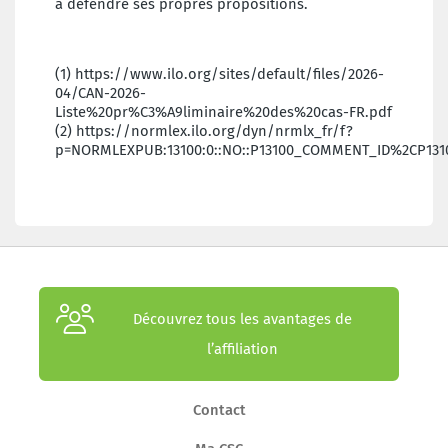
à défendre ses propres propositions.
(1) https://www.ilo.org/sites/default/files/2026-
04/CAN-2026-
Liste%20pr%C3%A9liminaire%20des%20cas-FR.pdf
(2) https://normlex.ilo.org/dyn/nrmlx_fr/f?
p=NORMLEXPUB:13100:0::NO::P13100_COMMENT_ID%2CP131
Découvrez tous les avantages de
l’affiliation
Contact