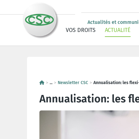
Actualités et commun
VOS DROITS
ACTUALITÉ
Campagnes
Op de bank voor de 
Newsletter CSC
...
Newsletter CSC
Annualisation: les flex
Annualisation: les fl