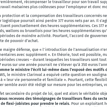
emièrement, récompenser le travailleur pour son travail supp
ravail malsaines plus coûteuses pour l’employeur et donc moi
 la protection et la compensation des travailleurs concernés ne
logistique pourrait ainsi perdre 377 euros nets par an. Il s'
ffectuent ponctuellement des heures supplémentaires. Ces 377
s, wallons ou bruxellois pour les heures supplémentaires qu'ils
 périodes de moindre activité. Pourtant, l’accord de gouverne
rte de pouvoir d’achat.
 maigre défense, que « l’introduction de l’annualisation n’e
ntaires avec supplément ». En théorie, tout est possible, mai
 périodes creuses – durant lesquelles les travailleurs sont to
7 euros sur une année pourrait ne s’élever qu’à 350 euros l’an
comme le ministre l’écrit lui-même dans l’exposé des motifs d
WS, le ministre Clarinval a esquivé cette question en soulignant
à « leur vie personnelle et familiale ». Pourtant, cette flexibi
ier semble avoir été rédigé sur mesure pour les entreprises, 
fet secondaire du projet de loi, quel est alors le véritable ob
Nous recevons des témoignages de travailleurs fixes du secte
 de flexi-jobistes pour prendre le relais
. Pour un exploitant h