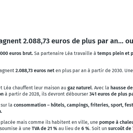
gagnent 2.088,73 euros de plus par an... o
000 euros brut.
Sa partenaire Léa travaille à
temps plein et p
 gagnent
2.088,73 euros net
en plus par an à partir de 2030. Une
t Léa chauffent leur maison au
gaz naturel
. Avec la
hausse des
on
à partir de 2028, ils devront débourser
341 euros de plus pa
sur la
consommation – hôtels, campings, friteries, sport, fest
n.
placée mais comme ils habitent en ville, une
pompe à chale
 soumise à une
TVA de 21 %
au lieu de
6 %
. Soit un
surcoût de 