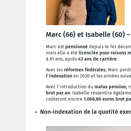
Marc (66) et Isabelle (60) 
Marc est
pensionné
depuis le 1er décem
mais elle a été
licenciée pour raisons 
à 61 ans, après
43 ans de carrière
.
Avec les
réformes fédérales
, Marc perd
l’indexation
en 2030 et les années suiv
Avec l’introduction du
malus pension,
I
brut par an
. Isabelle ressentira égaleme
coûteront encore
1.068,80 euros brut pa
Non‑indexation de la quotité exe