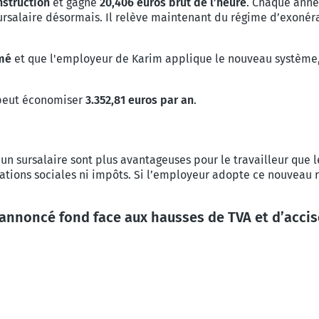
nstruction
et gagne
20,406 euros brut de l’heure
. Chaque anné
ursalaire désormais. Il relève maintenant du régime d’exonéra
mé
et que l'employeur de Karim applique le nouveau système
l peut économiser
3.352,81 euros par an
.
un sursalaire sont plus avantageuses pour le travailleur que 
tions sociales ni impôts. Si l’employeur adopte ce nouveau r
 annoncé fond face aux hausses de TVA et d’acci