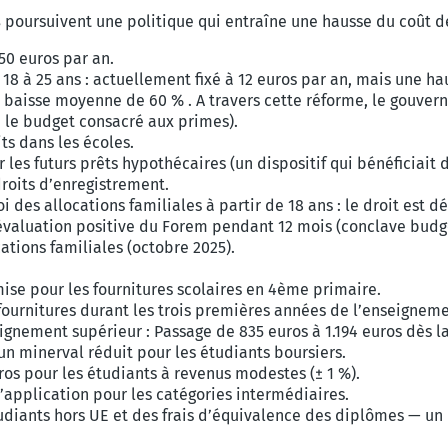
s
poursuivent une politique qui entraîne une hausse du coût de
50 euros par an.
8 à 25 ans : actuellement fixé à 12 euros par an, mais une h
 : baisse moyenne de 60 %
.
A travers cette réforme, le gouver
é le budget consacré aux primes).
ts dans les écoles.
les futurs prêts hypothécaires (un dispositif qui bénéficiait
roits d’enregistrement.
i des allocations familiales à partir de
18 ans : le droit est 
valuation positive du Forem pendant 12 mois (conclave budgét
ations familiales (octobre 2025).
ise pour les fournitures scolaires en 4ème primaire.
fournitures durant les trois premières années de l’enseignem
ignement supérieur :
Passage de 835 euros à 1.194 euros dès l
un minerval réduit pour les étudiants boursiers.
os pour les étudiants à revenus modestes (± 1 %).
application pour les catégories intermédiaires.
diants hors UE et des frais d’équivalence des diplômes — un 