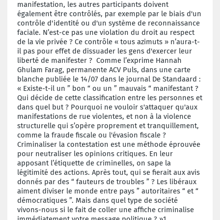
manifestation, les autres participants doivent
également être contrôlés, par exemple par le biais d'un
contrôle d'identité ou d'un système de reconnaissance
faciale. N’est-ce pas une violation du droit au respect
de la vie privée ? Ce contrôle « tous azimuts » n’aura-t-
il pas pour effet de dissuader les gens d'exercer leur
liberté de manifester ? Comme l’exprime Hannah
Ghulam Farag, permanente ACV Puls, dans une carte
blanche publiée le 14/07 dans le journal De Standaard :
« Existe-t-il un ” bon “ ou un ” mauvais “ manifestant ?
Qui décide de cette classification entre les personnes et
dans quel but ? Pourquoi ne vouloir s'attaquer qu'aux
manifestations de rue violentes, et non à la violence
structurelle qui s’opère proprement et tranquillement,
comme la fraude fiscale ou l'évasion fiscale ?
Criminaliser la contestation est une méthode éprouvée
pour neutraliser les opinions critiques. En leur
apposant l’étiquette de criminelles, on sape la
légitimité des actions. Après tout, qui se fierait aux avis
donnés par des “ fauteurs de troubles ” ? Les libéraux
aiment diviser le monde entre pays ” autoritaires “ et “
démocratiques ”. Mais dans quel type de société
vivons-nous si le fait de coller une affiche criminalise
immédiatement votre message politique ? »1