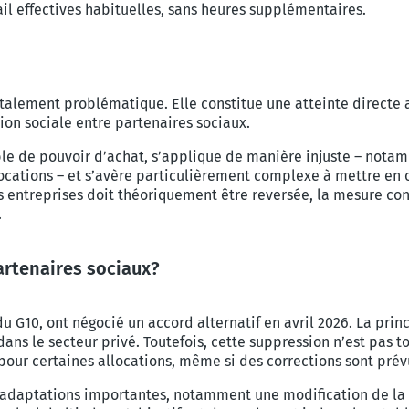
ail effectives habituelles, sans heures supplémentaires.
talement problématique. Elle constitue une atteinte direct
on sociale entre partenaires sociaux.
ble de pouvoir d’achat, s’applique de manière injuste – nota
llocations – et s’avère particulièrement complexe à mettre en
s entreprises doit théoriquement être reversée, la mesure co
.
partenaires sociaux?
du G10, ont négocié un accord alternatif en avril 2026. La pri
ns le secteur privé. Toutefois, cette suppression n’est pas t
 pour certaines allocations, même si des corrections sont pré
daptations importantes, notamment une modification de la ma