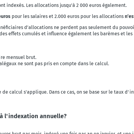
nt indexés.
Les allocations jusqu'à 2 000 euros également.
euros
pour les salaires et 2.000 euros pour les allocations
n’es
bénéficiaires d’allocations ne perdent pas seulement du pouvo
des effets cumulés et influence également les barèmes et les
ire mensuel brut.
alégaux ne sont pas pris en compte dans le calcul.
 de calcul s'applique. Dans ce cas, on se base sur le taux d'i
e à l'indexation annuelle?
uros brut par mois, indexé une fois par an en janvier, et une i