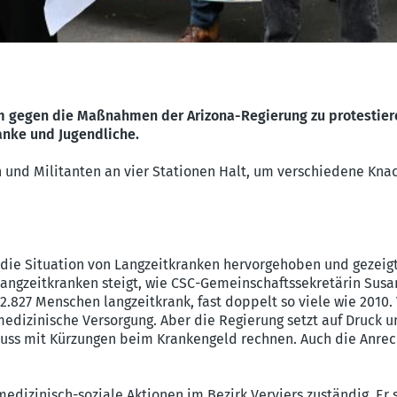
 gegen die Maßnahmen der Arizona-Regierung zu protestieren.
anke und Jugendliche.
n und Militanten an vier Stationen Halt, um verschiedene Kn
 die Situation von Langzeitkranken hervorgehoben und gezeig
angzeitkranken steigt, wie CSC-Gemeinschaftssekretärin Susa
.827 Menschen langzeitkrank, fast doppelt so viele wie 2010.
edizinische Versorgung. Aber die Regierung setzt auf Druck u
 muss mit Kürzungen beim Krankengeld rechnen. Auch die Anrec
medizinisch-soziale Aktionen im Bezirk Verviers zuständig. Er