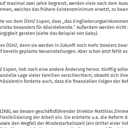
auf maximal zwei Jahre begrenzt, werden viele nach dem Aussc
mmen, welches das frühere Existenzminimum ersetzt, zu bean
rte vor dem ÖSHZ Eupen, dass „das Eingliederungseinkommen j
tsrisiko besonders für Alleinlebende.“ Außerdem werden nicht 
ngigkeit geraten (siehe das Beispiel von Gaby).
des ÖSHZ, denn sie werden in Zukunft noch mehr Dossiers bear
uf bereits geplante Neueinstellungen. Aber schon jetzt fehlt e
Z Eupen, hob noch eine andere Änderung hervor. Künftig soll
zielle Lage vieler Familien verschlechtern, obwohl sich ihr
-Präsidentin forderte auch, dass die finanziellen Folgen der R
(ZKB), wo dessen geschäftsführender Direktor Matthias Zimm
Flexibilisierung der Arbeit ein. Sie erörterte u.a. die Reform
wie den Wegfall der Mindestarbeitszeit (ein Drittel einer Voll