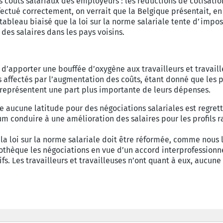
 coûts salariaux des employeurs : les réductions de cotisatio
ffectué correctement, on verrait que la Belgique présentait, e
 tableau biaisé que la loi sur la norme salariale tente d’impose
 des salaires dans les pays voisins.
d’apporter une bouffée d’oxygène aux travailleurs et travaille
s affectés par l’augmentation des coûts, étant donné que les p
, représentent une part plus importante de leurs dépenses.
sse aucune latitude pour des négociations salariales est regret
 conduire à une amélioration des salaires pour les profils r
 : la loi sur la norme salariale doit être réformée, comme nou
hypothèque les négociations en vue d’un accord interprofession
fs. Les travailleurs et travailleuses n’ont quant à eux, aucu