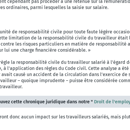
vent cependant pas procéder à une retenue sur la rémunératio
es ordinaires, parmi lesquelles la saisie sur salaire.
munité de responsabilité civile pour toute faute légère occasio
Cette limitation de la responsabilité civile du travailleur était
ur contre les risques particuliers en matière de responsabilité
ur lui une charge financière considérable. »
ui règle la responsabilité civile du travailleur salarié à l’éga
re, à l’application des règles du Code civil. Cette analyse a été
eur avait causé un accident de la circulation dans l’exercice d
ravailleur – quoique imprudente – puisse être considérée comm
travailleur.
uvez cette chronique juridique dans notre "
Droit de l'empl
ont donc aucun impact sur les travailleurs salariés, mais plu