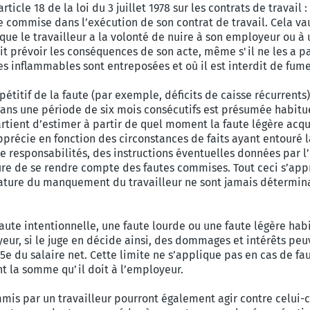
article 18 de la loi du 3 juillet 1978 sur les contrats de travail
e commise dans l’exécution de son contrat de travail. Cela vau
que le travailleur a la volonté de nuire à son employeur ou à u
ait prévoir les conséquences de son acte, même s'il ne les a p
s inflammables sont entreposées et où il est interdit de fum
étitif de la faute (par exemple, déficits de caisse récurrents
ans une période de six mois consécutifs est présumée habitu
artient d’estimer à partir de quel moment la faute légère acqui
récie en fonction des circonstances de faits ayant entouré la
e responsabilités, des instructions éventuelles données par l
esure de se rendre compte des fautes commises. Tout ceci s’ap
re du manquement du travailleur ne sont jamais déterminante
faute intentionnelle, une faute lourde ou une faute légère hab
yeur, si le juge en décide ainsi, des dommages et intérêts peuv
 du salaire net. Cette limite ne s’applique pas en cas de faute
nt la somme qu’il doit à l’employeur.
is par un travailleur pourront également agir contre celui-