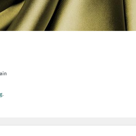
rain
pg
.