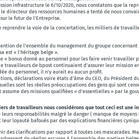
sion infrastructure le 6/10/2020, nous constatons que la rep
s, le directeur des ressources humaines a tenté de nous conva
sur le futur de l’Entreprise.
reprendre la voie de la concertation, les milliers de travaille
tention de l’ensemble du management du groupe concernant les
a est « l’héritage belge ».
 le « bonus donné au personnel pour les faire venir travailler
 de travailleurs de bpost continuaient d’assurer leur mission 
ée du personnel, il n'y aurait eu aucun profit.
sations, déclarations voire états d’âme du CEO, du Président d
lles sont les réelles préoccupations des gens qui sont censé
t assume des missions qualifiées « d’essentielles » par le go
iers de travailleurs nous considérons que tout ceci est une in
leurs responsabilités malgré le danger ( manque de moyens d
 leur loyauté bafoués par des explications financières cyniqu
nir des clarifications par rapport à toutes ces mascarades. M
adressent de réelles excuses à l’ensemble des postiers belges 