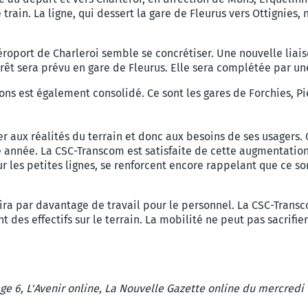
 train.
La ligne, qui dessert la gare de Fleurus vers Ottignies,
aéroport de Charleroi semble se concrétiser. Une nouvelle lia
rrêt sera prévu en gare de Fleurus. Elle sera complétée par une
ns est également consolidé. Ce sont les gares de Forchies, P
ler aux réalités du terrain et donc aux besoins de ses usagers.
e année.
La CSC-Transcom est satisfaite de cette augmentation d
ur les petites lignes, se renforcent encore rappelant que ce son
ira par davantage de travail pour le personnel.
La CSC-Transc
des effectifs sur le terrain. La mobilité ne peut pas sacrifie
e 6, L
'Avenir online, La Nouvelle Gazette online
du mercredi 