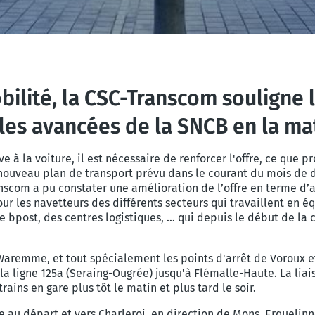
bilité, la CSC-Transcom souligne
les avancées de la SNCB en la mat
e à la voiture, il est nécessaire de renforcer l'offre, ce que 
e nouveau plan de transport prévu dans
le courant du mois de 
nscom a pu constater une amélioration de l’offre en terme d
our les navetteurs des
différents secteurs qui travaillent en 
e bpost, des centres logistiques, … qui depuis le début de la
c
Waremme, et tout spécialement les points d'arrêt de Voroux e
 la ligne 125a (Seraing-Ougrée) jusqu'à Flémalle-Haute. La l
ains en gare plus tôt le matin et plus tard le soir.
ne au départ et vers Charleroi, en direction de Mons, Erquelin