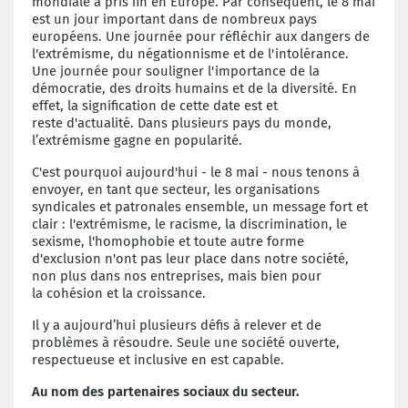
mondiale a pris fin en Europe. Par
conséquent, le 8 mai
est un jour important dans de nombreux pays
européens. Une
journée pour réfléchir aux dangers de
l'extrémisme, du négationnisme et de
l'intolérance.
Une journée pour souligner l'importance de la
démocratie, des
droits humains et de la diversité. En
effet, la signification de cette date est et
reste
d'actualité. Dans plusieurs pays du monde,
l’extrémisme gagne en popularité.
C'est pourquoi aujourd'hui - le 8 mai - nous tenons à
envoyer, en tant que secteur, les
organisations
syndicales et patronales ensemble, un message fort et
clair : l'extrémisme,
le racisme, la discrimination, le
sexisme, l'homophobie et toute autre forme
d'exclusion
n'ont pas leur place dans notre société,
non plus dans nos entreprises, mais bien pour
la
cohésion et la croissance.
Il y a aujourd’hui plusieurs défis à relever et de
problèmes à résoudre. Seule une société
ouverte,
respectueuse et inclusive en est capable.
Au nom des partenaires sociaux du secteur.