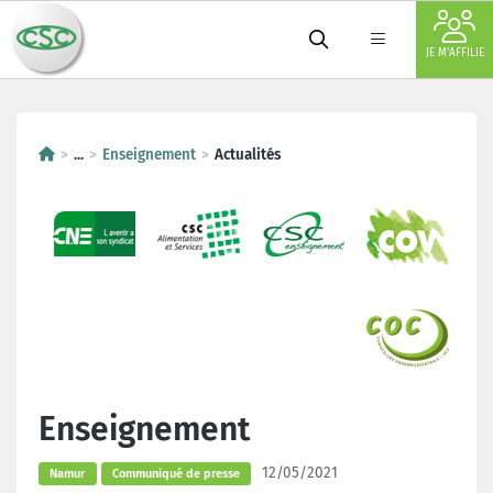
JE M'AFFILIE
...
Enseignement
Actualités
Enseignement
12/05/2021
Namur
Communiqué de presse