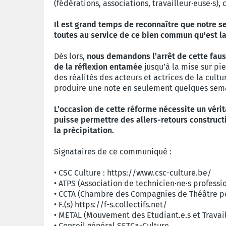
(fédérations, associations, travailleur·euse·s),
Il est grand temps de reconnaître que notre se
toutes au service de ce bien commun qu'est la
Dès lors,
nous demandons l’arrêt de cette faus
de la réflexion entamée
jusqu’à la mise sur pi
des réalités des acteurs et actrices de la cult
produire une note en seulement quelques sem
L’occasion de cette réforme nécessite un vérit
puisse permettre des allers-retours construct
la précipitation.
Signataires de ce communiqué :
•
CSC Culture : https://www.csc-culture.be/
•
ATPS (Association de technicien·ne·s professio
•
CCTA (Chambre des Compagnies de Théâtre po
•
F.(s) https://f-s.collectifs.net/
•
METAL (Mouvement des Etudiant.e.s et Travaill
•
Conseil général SETCa-Culture