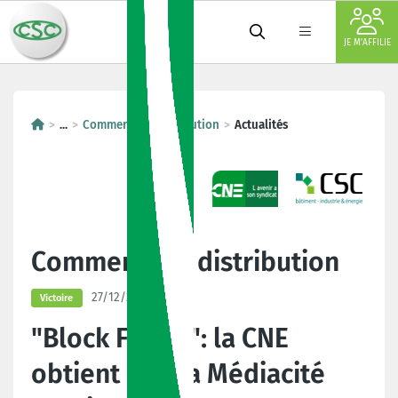
JE M'AFFILIE
...
Commerce et distribution
Actualités
Commerce et distribution
27/12/2024
Victoire
"Block Friday": la CNE
obtient que la Médiacité