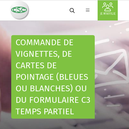
JE M'AFFILIE
COMMANDE DE
VIGNETTES, DE
CARTES DE
POINTAGE (BLEUES
OU BLANCHES) OU
DU FORMULAIRE C3
TEMPS PARTIEL