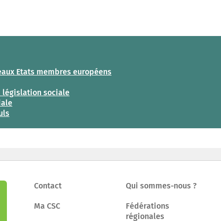
uveaux Etats membres européens
 législation sociale
iale
uls
Contact
Qui sommes-nous ?
Ma CSC
Fédérations
régionales