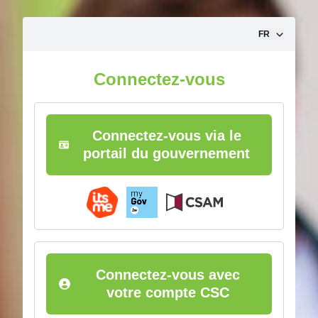
Aller vers le contenu
FR
Connectez-vous
Connectez-vous via le
portail du gouvernement
Connectez-vous avec
votre compte CSC