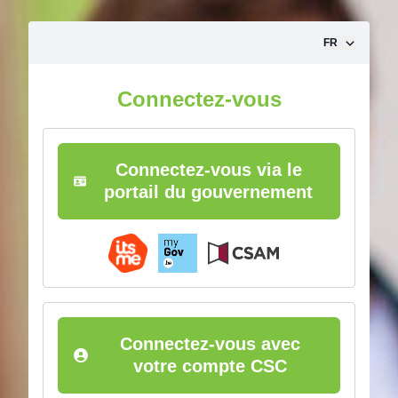
Aller vers le contenu
FR
Connectez-vous
Connectez-vous via le
portail du gouvernement
Connectez-vous avec
votre compte CSC