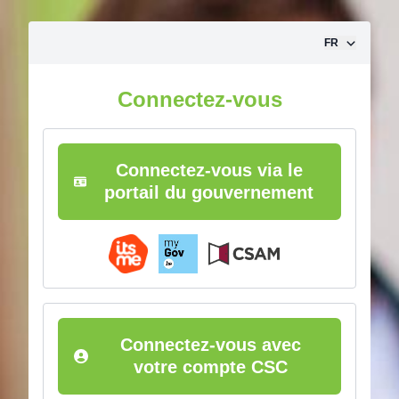
Aller vers le contenu
FR
Connectez-vous
Connectez-vous via le
portail du gouvernement
Connectez-vous avec
votre compte CSC