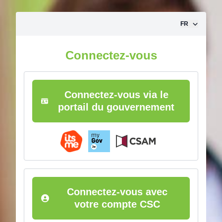
Aller vers le contenu
FR
Connectez-vous
Connectez-vous via le
portail du gouvernement
Connectez-vous avec
votre compte CSC