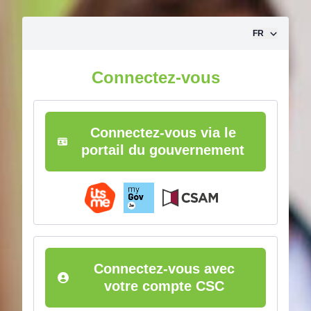
Aller vers le contenu
FR
Connectez-vous
Connectez-vous via le
portail du gouvernement
Connectez-vous avec
votre compte CSC