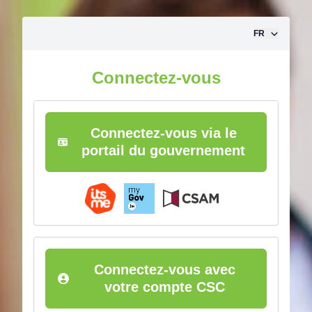
Aller vers le contenu
FR
Connectez-vous
Connectez-vous via le
portail du gouvernement
Connectez-vous avec
votre compte CSC