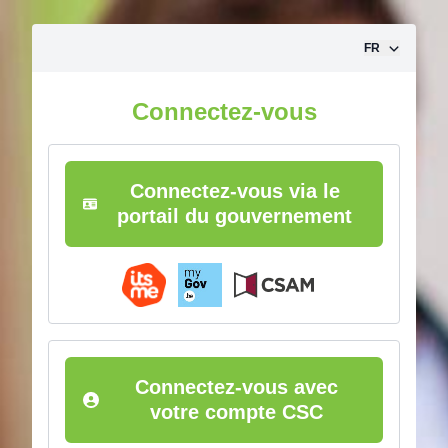
Aller vers le contenu
FR
Connectez-vous
Connectez-vous via le
portail du gouvernement
Connectez-vous avec
votre compte CSC