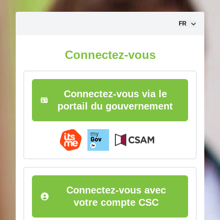
Aller vers le contenu
FR
Connectez-vous
Connectez-vous via le
portail du gouvernement
Connectez-vous avec
votre compte CSC