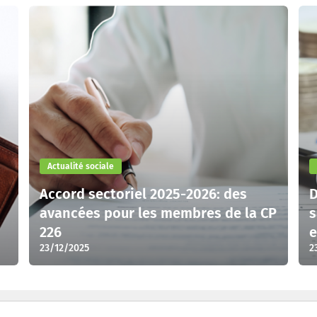
Actualité sociale
Accord sectoriel 2025-2026: des
D
avancées pour les membres de la CP
s
226
e
23/12/2025
2
i