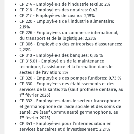
CP 214 -
Employé·e·s de l'i
ndustrie textile: 2%
CP 216 -
Employé·e·s des n
otaires: 0,42
CP 217 -
Employé·e·s de casino
: 2,19%
CP 220 -
Employé·e·s de l'industrie alimentaire
:
2,19%
CP 226 -
Employé·e·s du commerce international,
du transport et de la logistique
: 2,23%
CP 306 -
Employé·e·s des entreprises d'assurances
:
2,23%
CP 310 -
Employé·e·s des banques
: 0,36 %
CP 315.01 -
Employé·e·s de la maintenance
technique, l'assistance et la formation dans le
secteur de l'aviation
: 2%
CP 320 -
Employé·e·s des pompes funèbres
: 0,73 %
CP 330 -
Employé·e·s des établissements et des
services de la santé
: 2% (sauf prothèse dentaire, au
er
1
février 2026)
CP 332 -
Employé·e·s dans le secteur francophone
et germanophone de l'aide sociale et des soins de
santé
: 2% (sauf Communauté germanophone, au
er
1
février 2026)
CP 341 -
Employé·e·s pour l'intermédiation en
services bancaires et d'investissement
: 2,21%