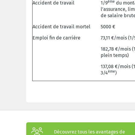
ème
Accident de travail
1/9
du monta
l’assurance, lim
de salaire brut
Accident de travail mortel
5000 €
Emploi fin de carrière
73,11 €/mois (1/
182,78 €/mois (
plein temps)
137,08 €/mois (
ème
3/4
)
Découvrez tous les avantages de