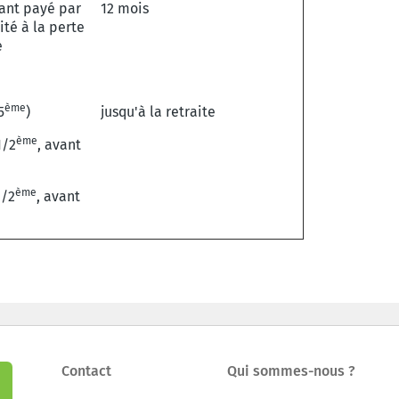
nt payé par
12 mois
ité à la perte
e
ème
5
)
jusqu'à la retraite
ème
1/2
, avant
ème
1/2
, avant
Contact
Qui sommes-nous ?