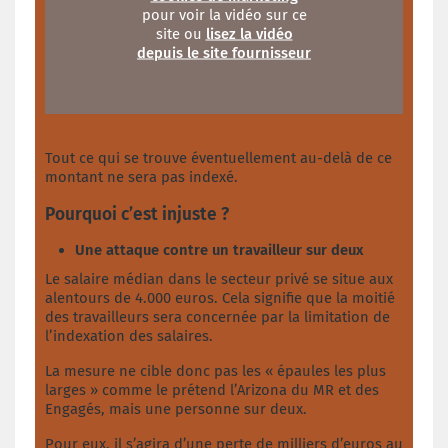
pour voir la vidéo sur ce
site ou
lisez la vidéo
depuis le site fournisseur
Tout ce qui se trouve éventuellement au-delà de ce
montant ne sera pas indexé.
Pourquoi c’est injuste ?
Une attaque contre un travailleur sur deux
Le salaire médian dans le secteur privé se situe aux
alentours de 4.000 euros. Cela signifie que la moitié
des travailleurs sera concernée par la limitation de
l’indexation des salaires.
La mesure ne cible donc pas les « épaules les plus
larges » comme le prétend l’Arizona du MR et des
Engagés, mais une personne sur deux.
Pour eux, il s’agira d’une perte de milliers d’euros au