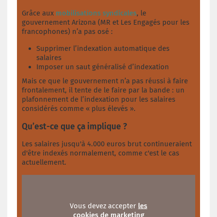
Grâce aux
mobilisations syndicales
, le
gouvernement Arizona (MR et Les Engagés pour les
francophones) n’a pas osé :
Supprimer l’indexation automatique des
salaires
Imposer un saut généralisé d’indexation
Mais ce que le gouvernement n’a pas réussi à faire
frontalement, il tente de le faire par la bande : un
plafonnement de l’indexation pour les salaires
considérés comme « plus élevés ».
Qu’est-ce que ça implique ?
Les salaires jusqu'à 4.000 euros brut continueraient
d'être indexés normalement, comme c'est le cas
actuellement.
Vous devez accepter
les
cookies de marketing