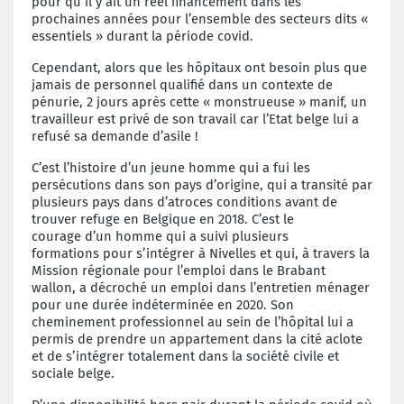
pour qu’il y ait un réel financement
dans les
prochaines années pour
l’ensemble des secteurs dits «
essentiels »
durant la période covid.
Cependant, alors que les hôpitaux ont besoin
plus que
jamais de personnel qualifié
dans un contexte de
pénurie, 2 jours après
cette « monstrueuse » manif, un
travailleur
est privé de son travail car l’Etat belge
lui a
refusé sa demande d’asile !
C’est l’histoire d’un jeune homme qui a
fui les
persécutions dans son pays d’origine,
qui a transité par
plusieurs pays
dans d’atroces conditions avant de
trouver
refuge en Belgique en 2018. C’est le
courage
d’un homme qui a suivi plusieurs
formations
pour s’intégrer à Nivelles et qui, à
travers la
Mission régionale pour l’emploi
dans le Brabant
wallon, a décroché un
emploi dans l’entretien ménager
pour une
durée indéterminée en 2020. Son
cheminement
professionnel au sein de l’hôpital lui
a
permis de prendre un appartement dans
la cité aclote
et de s’intégrer totalement
dans la société civile et
sociale belge.