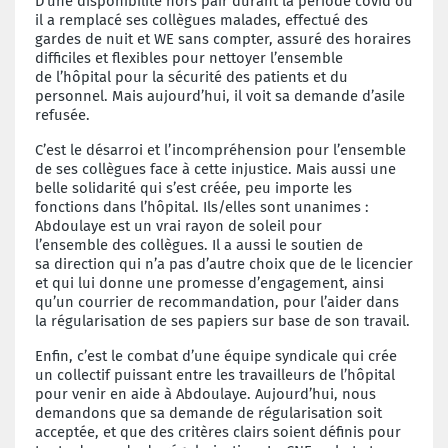
D’une disponibilité hors pair durant la période
covid où
il a remplacé ses collègues
malades, effectué des
gardes de nuit et WE
sans compter, assuré des horaires
difficiles
et flexibles pour nettoyer l’ensemble
de
l’hôpital pour la sécurité des patients et
du
personnel. Mais aujourd’hui, il voit sa
demande d’asile
refusée.
C’est le désarroi et l’incompréhension pour
l’ensemble
de ses collègues face à cette
injustice. Mais aussi une
belle solidarité qui
s’est créée, peu importe les
fonctions dans
l’hôpital. Ils/elles sont unanimes :
Abdoulaye
est un vrai rayon de soleil pour
l’ensemble
des collègues. Il a aussi le soutien de
sa
direction qui n’a pas d’autre choix que de
le licencier
et qui lui donne une promesse
d’engagement, ainsi
qu’un courrier de recommandation,
pour l’aider dans
la régularisation
de ses papiers sur base de son travail.
Enfin, c’est le combat d’une équipe syndicale
qui crée
un collectif puissant entre les
travailleurs de l’hôpital
pour venir en aide
à Abdoulaye. Aujourd’hui, nous
demandons
que sa demande de régularisation soit
acceptée,
et que des critères clairs soient définis
pour