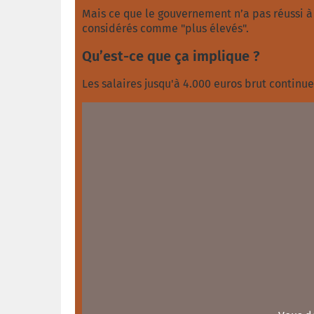
Mais ce que le gouvernement n’a pas réussi à 
considérés comme "plus élevés".
Qu’est-ce que ça implique ?
Les salaires jusqu'à 4.000 euros brut contin