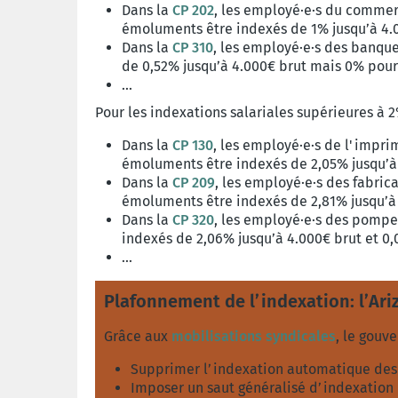
Dans la
CP 202
,
les employé·e·s du commerce
émoluments être indexés de 1% jusqu’à 4.0
Dans la
CP 310
, les employé·e·s des banque
de 0,52% jusqu’à 4.000€ brut mais 0% pour 
...
Pour les indexations salariales supérieures à 
Dans la
CP 130
, les employé·e·s de l'imprim
émoluments être indexés de 2,05% jusqu’à 
Dans la
CP 209
, les employé·e·s des fabric
émoluments être indexés de 2,81% jusqu’à 
Dans la
CP 320
, les employé·e·s des pompes
indexés de 2,06% jusqu’à 4.000€ brut et 0,
...
Plafonnement de l’indexation: l’Ariz
Grâce aux
mobilisations syndicales
, le gouv
Supprimer l’indexation automatique des 
Imposer un saut généralisé d’indexation