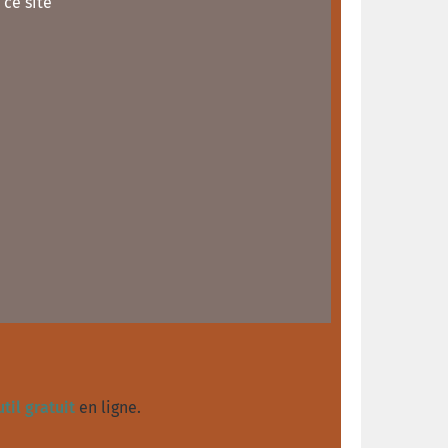
 ce site
til gratuit
en ligne.