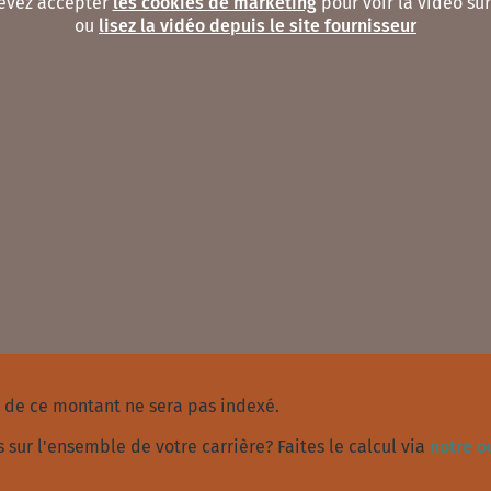
evez accepter
les cookies de marketing
pour voir la vidéo sur
ou
lisez la vidéo depuis le site fournisseur
 de ce montant ne sera pas indexé.
sur l'ensemble de votre carrière? Faites le calcul via
notre ou